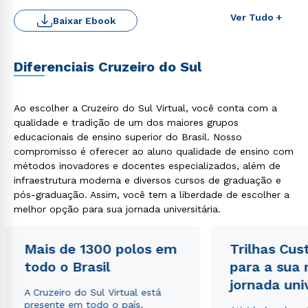
Ver Tudo +
Baixar Ebook
Diferenciais Cruzeiro do Sul
Ao escolher a Cruzeiro do Sul Virtual, você conta com a
Rápido e fácil
WhatsApp
qualidade e tradição de um dos maiores grupos
educacionais de ensino superior do Brasil. Nosso
ou
compromisso é oferecer ao aluno qualidade de ensino com
métodos inovadores e docentes especializados, além de
infraestrutura moderna e diversos cursos de graduação e
pós-graduação. Assim, você tem a liberdade de escolher a
melhor opção para sua jornada universitária.
Mais de 1300 polos em
Trilhas Cus
Estou de acordo com a
Política de Privacidade.
e
autorizo que meus dados sejam utilizados para o
todo o Brasil
para a sua
envio de conteúdos da Cruzeiro do Sul.
jornada uni
A Cruzeiro do Sul Virtual está
presente em todo o país,