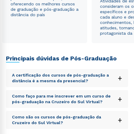
Atividades de e
oferecendo os melhores cursos
consideram os o
de graduação e pós-graduação a
específicos e pro
distância do país
cada aluno e de
conhecimentos, 
atitudes, tornan
protagonista da
Principais dúvidas de Pós-Graduação
A certificação dos cursos de pós-graduação a
+
distância é a mesma da presencial?
Sed ut perspiciatis unde omnis iste natus error sit
Como faço para me inscrever em um curso de
+
voluptatem accusantium doloremque laudantium,
pós-graduação na Cruzeiro do Sul Virtual?
totam rem aperiam, eaque ipsa quae ab illo inventore
veritatis et quasi architecto beatae vitae dicta sunt
Sed ut perspiciatis unde omnis iste natus error sit
explicabo. Nemo enim ipsam voluptatem quia
Como são os cursos de pós-graduação da
+
voluptatem accusantium doloremque laudantium,
voluptas sit aspernatur aut odit aut fugit, sed quia
Cruzeiro do Sul Virtual?
totam rem aperiam, eaque ipsa quae ab illo inventore
consequuntur magni dolores eos qui ratione
veritatis et quasi architecto beatae vitae dicta sunt
voluptatem sequi nesciunt.