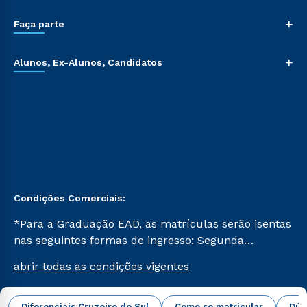
+
Faça parte
+
Alunos, Ex-Alunos, Candidatos
Condições Comerciais:
*Para a Graduação EAD, as matrículas serão isentas
nas seguintes formas de ingresso: Segunda
Graduação, Segunda Graduação 2.0 e Transferência.
abrir todas as condições vigentes
Já para as demais, a taxa de matrícula será de R$
49. *Para a Pós-graduação EAD, as ofertas
mencionadas são referentes aos cursos: Ensino
Diferenciais Cruzeiro do Sul
Como se matricular
Dúv