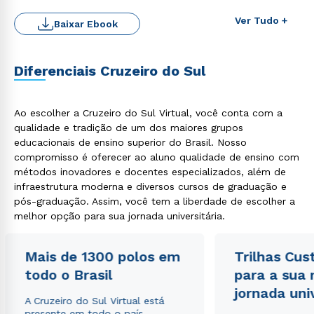
Ver Tudo +
Baixar Ebook
Diferenciais Cruzeiro do Sul
Ao escolher a Cruzeiro do Sul Virtual, você conta com a
qualidade e tradição de um dos maiores grupos
educacionais de ensino superior do Brasil. Nosso
compromisso é oferecer ao aluno qualidade de ensino com
Rápido e fácil
WhatsApp
métodos inovadores e docentes especializados, além de
infraestrutura moderna e diversos cursos de graduação e
ou
pós-graduação. Assim, você tem a liberdade de escolher a
melhor opção para sua jornada universitária.
Mais de 1300 polos em
Trilhas Cus
todo o Brasil
para a sua
jornada uni
Estou de acordo com a
Política de Privacidade.
e
A Cruzeiro do Sul Virtual está
autorizo que meus dados sejam utilizados para o
presente em todo o país,