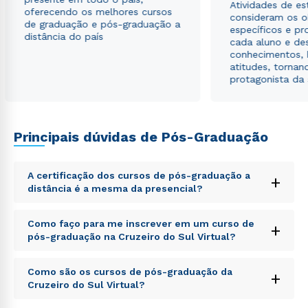
Atividades de e
envio de conteúdos da Cruzeiro do Sul.
oferecendo os melhores cursos
consideram os o
de graduação e pós-graduação a
específicos e pro
distância do país
cada aluno e de
conhecimentos, 
atitudes, tornan
protagonista da
Principais dúvidas de Pós-Graduação
A certificação dos cursos de pós-graduação a
+
distância é a mesma da presencial?
Sed ut perspiciatis unde omnis iste natus error sit
Como faço para me inscrever em um curso de
+
voluptatem accusantium doloremque laudantium,
pós-graduação na Cruzeiro do Sul Virtual?
totam rem aperiam, eaque ipsa quae ab illo inventore
veritatis et quasi architecto beatae vitae dicta sunt
Sed ut perspiciatis unde omnis iste natus error sit
explicabo. Nemo enim ipsam voluptatem quia
Como são os cursos de pós-graduação da
+
voluptatem accusantium doloremque laudantium,
voluptas sit aspernatur aut odit aut fugit, sed quia
Cruzeiro do Sul Virtual?
totam rem aperiam, eaque ipsa quae ab illo inventore
consequuntur magni dolores eos qui ratione
veritatis et quasi architecto beatae vitae dicta sunt