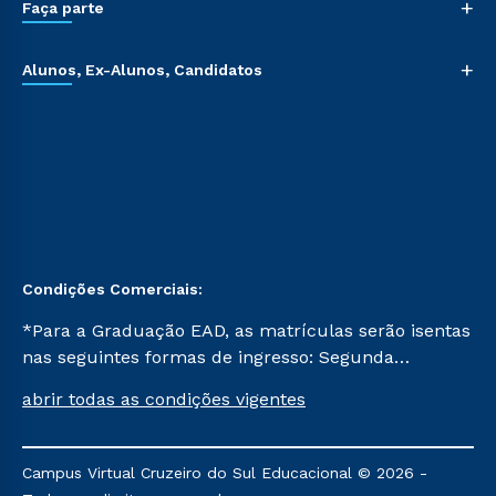
+
Faça parte
+
Alunos, Ex-Alunos, Candidatos
Condições Comerciais:
*Para a Graduação EAD, as matrículas serão isentas
nas seguintes formas de ingresso: Segunda
Graduação, Segunda Graduação 2.0 e Transferência.
abrir todas as condições vigentes
Já para as demais, a taxa de matrícula será de R$
49. *Para a Pós-graduação EAD, as ofertas
mencionadas são referentes aos cursos: Ensino
Campus Virtual Cruzeiro do Sul Educacional © 2026 -
Religioso, Geografia para a Docência e Metodologia