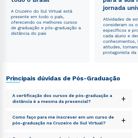
Estou de acordo com a
Política de Privacidade.
e
jornada uni
A Cruzeiro do Sul Virtual está
autorizo que meus dados sejam utilizados para o
presente em todo o país,
envio de conteúdos da Cruzeiro do Sul.
Atividades de e
oferecendo os melhores cursos
consideram os o
de graduação e pós-graduação a
específicos e pro
distância do país
cada aluno e de
conhecimentos, 
atitudes, tornan
protagonista da
Principais dúvidas de Pós-Graduação
A certificação dos cursos de pós-graduação a
+
distância é a mesma da presencial?
Sed ut perspiciatis unde omnis iste natus error sit
Como faço para me inscrever em um curso de
+
voluptatem accusantium doloremque laudantium,
pós-graduação na Cruzeiro do Sul Virtual?
totam rem aperiam, eaque ipsa quae ab illo inventore
veritatis et quasi architecto beatae vitae dicta sunt
Sed ut perspiciatis unde omnis iste natus error sit