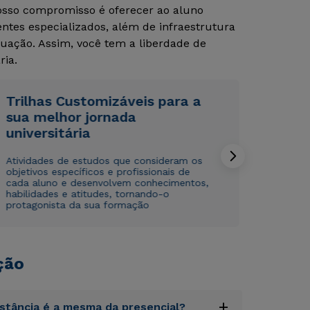
Nosso compromisso é oferecer ao aluno
tes especializados, além de infraestrutura
Rápido e fácil
Rápido e fácil
uação. Assim, você tem a liberdade de
WhatsApp
WhatsApp
ria.
ou
ou
Trilhas Customizáveis para a
sua melhor jornada
universitária
Atividades de estudos que consideram os
objetivos específicos e profissionais de
Estou de acordo com a
Estou de acordo com a
Política de Privacidade.
Política de Privacidade.
e
e
cada aluno e desenvolvem conhecimentos,
autorizo que meus dados sejam utilizados para o
autorizo que meus dados sejam utilizados para o
habilidades e atitudes, tornando-o
envio de conteúdos da Cruzeiro do Sul.
envio de conteúdos da Cruzeiro do Sul.
protagonista da sua formação
ção
+
istância é a mesma da presencial?