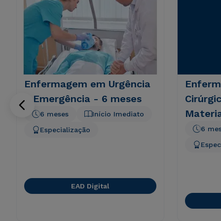
Enfermagem em Urgência
Enferm
e Emergência - 6 meses
Cirúrgi
Materia
6 meses
Início Imediato
6 me
Especialização
Espec
EAD Digital