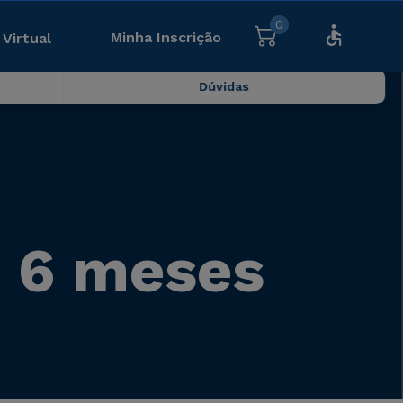
0
Minha Inscrição
 Virtual
Dúvidas
 6 meses