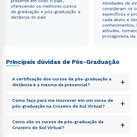
presente em todo o país,
Atividades de e
oferecendo os melhores cursos
Estou de acordo com a
Política de Privacidade.
e
consideram os o
de graduação e pós-graduação a
autorizo que meus dados sejam utilizados para o
específicos e pro
distância do país
envio de conteúdos da Cruzeiro do Sul.
cada aluno e de
conhecimentos, 
atitudes, tornan
protagonista da
Principais dúvidas de Pós-Graduação
A certificação dos cursos de pós-graduação a
+
distância é a mesma da presencial?
Sed ut perspiciatis unde omnis iste natus error sit
Como faço para me inscrever em um curso de
+
voluptatem accusantium doloremque laudantium,
pós-graduação na Cruzeiro do Sul Virtual?
totam rem aperiam, eaque ipsa quae ab illo inventore
veritatis et quasi architecto beatae vitae dicta sunt
Sed ut perspiciatis unde omnis iste natus error sit
explicabo. Nemo enim ipsam voluptatem quia
Como são os cursos de pós-graduação da
+
voluptatem accusantium doloremque laudantium,
voluptas sit aspernatur aut odit aut fugit, sed quia
Cruzeiro do Sul Virtual?
totam rem aperiam, eaque ipsa quae ab illo inventore
consequuntur magni dolores eos qui ratione