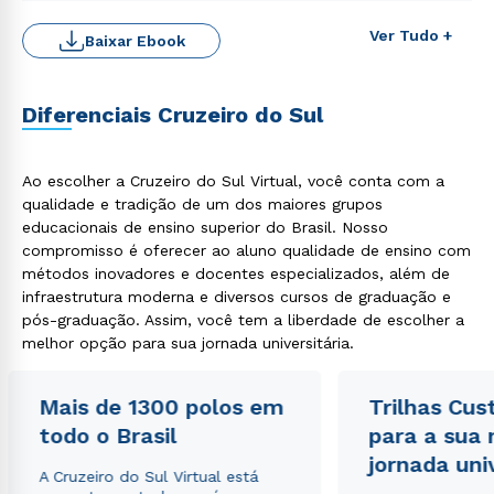
Ver Tudo +
Baixar Ebook
Diferenciais Cruzeiro do Sul
Ao escolher a Cruzeiro do Sul Virtual, você conta com a
qualidade e tradição de um dos maiores grupos
educacionais de ensino superior do Brasil. Nosso
compromisso é oferecer ao aluno qualidade de ensino com
métodos inovadores e docentes especializados, além de
infraestrutura moderna e diversos cursos de graduação e
Rápido e fácil
WhatsApp
pós-graduação. Assim, você tem a liberdade de escolher a
melhor opção para sua jornada universitária.
ou
Mais de 1300 polos em
Trilhas Cus
todo o Brasil
para a sua
jornada uni
A Cruzeiro do Sul Virtual está