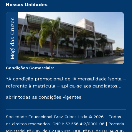
Nossas Unidades
M
Mogi das Cruzes
A
1
C
Condições Comerciais:
*A condição promocional de 1ª mensalidade isenta –
referente à matrícula – aplica-se aos candidatos
aprovados em todas as formas de ingresso, exceto
abrir todas as condições vigentes
na prova on-line ou agendada, que ofertam bolsas
de até 50% de desconto, ambos ingressantes no 2º
semestre de 2023, que ainda não tenham efetivado
Sociedade Educacional Braz Cubas Ltda © 2026 - Todos
e/ou não tenham cancelado ou trancado sua
os direitos reservados. CNPJ: 52.556.412/0001-06 | Portaria
matrícula em uma das Instituições da Cruzeiro do
Ministerial nº 306, de 02.04.2018, DOU nº 63, de 03.04.2018,