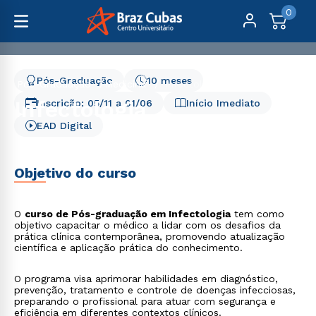
0
Pós-Graduação
10 meses
Pós-Graduação
Medicina
Infectologia
Infectologia
Inscrição:
05/11
a
01/06
Início Imediato
EAD Digital
Objetivo do curso
O
curso de Pós-graduação em Infectologia
tem como
objetivo capacitar o médico a lidar com os desafios da
prática clínica contemporânea, promovendo atualização
científica e aplicação prática do conhecimento.
O programa visa aprimorar habilidades em diagnóstico,
prevenção, tratamento e controle de doenças infecciosas,
preparando o profissional para atuar com segurança e
eficiência em diferentes contextos clínicos.