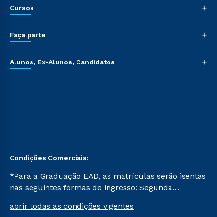
+
Cursos
+
Faça parte
+
Alunos, Ex-Alunos, Candidatos
Condições Comerciais:
*Para a Graduação EAD, as matrículas serão isentas
nas seguintes formas de ingresso: Segunda
Graduação, Segunda Graduação 2.0 e Transferência.
abrir todas as condições vigentes
Já para as demais, a taxa de matrícula será de R$