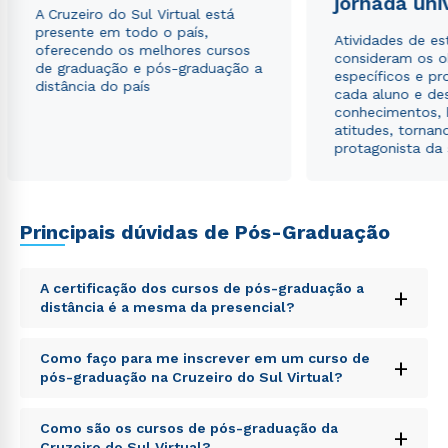
jornada uni
Estou de acordo com a
Política de Privacidade.
e
A Cruzeiro do Sul Virtual está
autorizo que meus dados sejam utilizados para o
presente em todo o país,
Atividades de e
envio de conteúdos da Cruzeiro do Sul.
oferecendo os melhores cursos
consideram os o
de graduação e pós-graduação a
específicos e pro
distância do país
cada aluno e de
conhecimentos, 
atitudes, tornan
protagonista da
Principais dúvidas de Pós-Graduação
A certificação dos cursos de pós-graduação a
+
distância é a mesma da presencial?
Sed ut perspiciatis unde omnis iste natus error sit
Como faço para me inscrever em um curso de
+
voluptatem accusantium doloremque laudantium,
pós-graduação na Cruzeiro do Sul Virtual?
totam rem aperiam, eaque ipsa quae ab illo inventore
veritatis et quasi architecto beatae vitae dicta sunt
Sed ut perspiciatis unde omnis iste natus error sit
explicabo. Nemo enim ipsam voluptatem quia
Como são os cursos de pós-graduação da
+
voluptatem accusantium doloremque laudantium,
voluptas sit aspernatur aut odit aut fugit, sed quia
Cruzeiro do Sul Virtual?