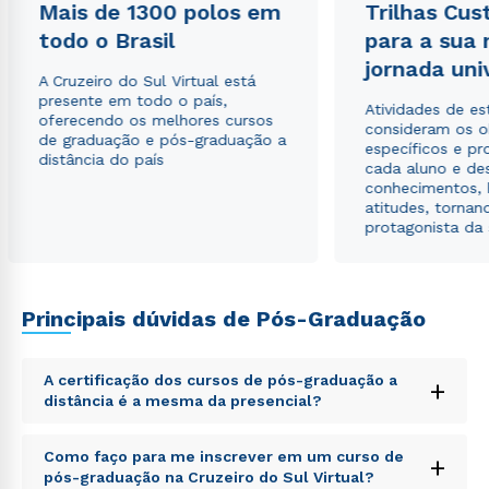
Mais de 1300 polos em
Trilhas Cus
envio de conteúdos da Cruzeiro do Sul.
todo o Brasil
para a sua
jornada uni
A Cruzeiro do Sul Virtual está
presente em todo o país,
Atividades de e
oferecendo os melhores cursos
consideram os o
de graduação e pós-graduação a
específicos e pro
distância do país
cada aluno e de
conhecimentos, 
atitudes, tornan
protagonista da
Principais dúvidas de Pós-Graduação
A certificação dos cursos de pós-graduação a
+
distância é a mesma da presencial?
Sed ut perspiciatis unde omnis iste natus error sit
Como faço para me inscrever em um curso de
+
voluptatem accusantium doloremque laudantium,
pós-graduação na Cruzeiro do Sul Virtual?