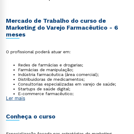
Mercado de Trabalho do curso de
Marketing do Varejo Farmacêutico - 6
meses
O profissional poderá atuar em:
Redes de farmácias e drogarias;
Farmácias de manipulação;
Indústria farmacêutica (área comercial);
Distribuidoras de medicamentos;
Consultorias especializadas em varejo de saúde;
Startups de saúde digital;
E-commerce farmacêutico;
Ler mais
É crescente também a demanda por profissionais
que conciliem marketing e conhecimento regulatório.
Conheça o curso
Especialização focada nas estratégias de marketing