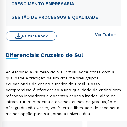
CRESCIMENTO EMPRESARIAL
GESTÃO DE PROCESSOS E QUALIDADE
Ver Tudo +
Baixar Ebook
Diferenciais Cruzeiro do Sul
Rápido e fácil
WhatsApp
Ao escolher a Cruzeiro do Sul Virtual, você conta com a
ou
qualidade e tradição de um dos maiores grupos
educacionais de ensino superior do Brasil. Nosso
compromisso é oferecer ao aluno qualidade de ensino com
métodos inovadores e docentes especializados, além de
infraestrutura moderna e diversos cursos de graduação e
pós-graduação. Assim, você tem a liberdade de escolher a
melhor opção para sua jornada universitária.
Estou de acordo com a
Política de Privacidade.
e
autorizo que meus dados sejam utilizados para o