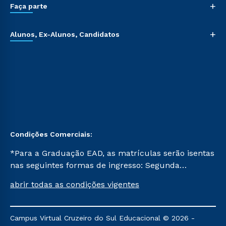
+
Faça parte
+
Alunos, Ex-Alunos, Candidatos
Condições Comerciais:
*Para a Graduação EAD, as matrículas serão isentas
nas seguintes formas de ingresso: Segunda
Graduação, Segunda Graduação 2.0 e Transferência.
abrir todas as condições vigentes
Já para as demais, a taxa de matrícula será de R$
49. *Para a Pós-graduação EAD, as ofertas
mencionadas são referentes aos cursos: Ensino
Campus Virtual Cruzeiro do Sul Educacional © 2026 -
Religioso, Geografia para a Docência e Metodologia