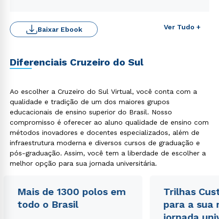
Ver Tudo +
Baixar Ebook
Diferenciais Cruzeiro do Sul
Ao escolher a Cruzeiro do Sul Virtual, você conta com a
qualidade e tradição de um dos maiores grupos
Rápido e fácil
WhatsApp
educacionais de ensino superior do Brasil. Nosso
compromisso é oferecer ao aluno qualidade de ensino com
ou
métodos inovadores e docentes especializados, além de
infraestrutura moderna e diversos cursos de graduação e
pós-graduação. Assim, você tem a liberdade de escolher a
melhor opção para sua jornada universitária.
Mais de 1300 polos em
Trilhas Cus
Estou de acordo com a
Política de Privacidade.
e
todo o Brasil
para a sua
autorizo que meus dados sejam utilizados para o
jornada uni
envio de conteúdos da Cruzeiro do Sul.