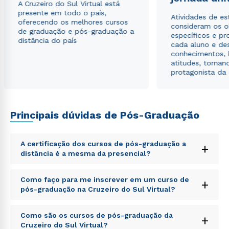
A Cruzeiro do Sul Virtual está
presente em todo o país,
Atividades de e
oferecendo os melhores cursos
consideram os o
de graduação e pós-graduação a
específicos e pro
distância do país
cada aluno e de
conhecimentos, 
atitudes, tornan
protagonista da
Principais dúvidas de Pós-Graduação
A certificação dos cursos de pós-graduação a
+
distância é a mesma da presencial?
Sed ut perspiciatis unde omnis iste natus error sit
Como faço para me inscrever em um curso de
+
voluptatem accusantium doloremque laudantium,
pós-graduação na Cruzeiro do Sul Virtual?
totam rem aperiam, eaque ipsa quae ab illo inventore
veritatis et quasi architecto beatae vitae dicta sunt
Sed ut perspiciatis unde omnis iste natus error sit
explicabo. Nemo enim ipsam voluptatem quia
Como são os cursos de pós-graduação da
+
voluptatem accusantium doloremque laudantium,
voluptas sit aspernatur aut odit aut fugit, sed quia
Cruzeiro do Sul Virtual?