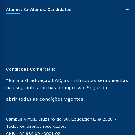
+
Alunos, Ex-Alunos, Candidatos
Condições Comerciais:
*Para a Graduação EAD, as matrículas serão isentas
nas seguintes formas de ingresso: Segunda
Graduação, Segunda Graduação 2.0 e Transferência.
abrir todas as condições vigentes
Já para as demais, a taxa de matrícula será de R$
49. *Para a Pós-graduação EAD, as ofertas
mencionadas são referentes aos cursos: Ensino
Campus Virtual Cruzeiro do Sul Educacional © 2026 -
Religioso, Geografia para a Docência e Metodologia
Todos os direitos reservados.
do Ensino de História: Questões Atuais.
CNPJ: 62.984.091/0001-02