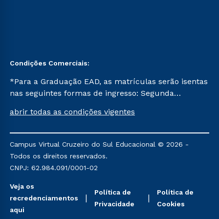
Condições Comerciais:
*Para a Graduação EAD, as matrículas serão isentas
nas seguintes formas de ingresso: Segunda
Graduação, Segunda Graduação 2.0 e Transferência.
abrir todas as condições vigentes
Já para as demais, a taxa de matrícula será de R$
49. *Para a Pós-graduação EAD, as ofertas
mencionadas são referentes aos cursos: Ensino
Campus Virtual Cruzeiro do Sul Educacional © 2026 -
Religioso, Geografia para a Docência e Metodologia
Todos os direitos reservados.
do Ensino de História: Questões Atuais.
CNPJ: 62.984.091/0001-02
Veja os
Política de
Política de
recredenciamentos
Privacidade
Cookies
aqui