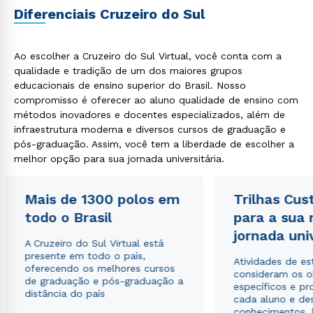
Diferenciais Cruzeiro do Sul
Ao escolher a Cruzeiro do Sul Virtual, você conta com a
qualidade e tradição de um dos maiores grupos
educacionais de ensino superior do Brasil. Nosso
Rápido e fácil
compromisso é oferecer ao aluno qualidade de ensino com
WhatsApp
métodos inovadores e docentes especializados, além de
ou
infraestrutura moderna e diversos cursos de graduação e
pós-graduação. Assim, você tem a liberdade de escolher a
melhor opção para sua jornada universitária.
Mais de 1300 polos em
Trilhas Cus
todo o Brasil
para a sua
jornada uni
Estou de acordo com a
Política de Privacidade.
e
A Cruzeiro do Sul Virtual está
autorizo que meus dados sejam utilizados para o
presente em todo o país,
envio de conteúdos da Cruzeiro do Sul.
Atividades de e
oferecendo os melhores cursos
consideram os o
de graduação e pós-graduação a
específicos e pro
distância do país
cada aluno e de
conhecimentos, 