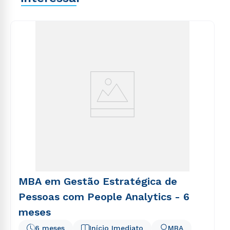
explicabo. Nemo enim ipsam voluptatem quia
voluptas sit aspernatur aut odit aut fugit, sed quia
consequuntur magni dolores eos qui ratione
voluptatem sequi nesciunt.
MBA em Gestão Estratégica de
Pessoas com People Analytics - 6
meses
6 meses
Início Imediato
MBA