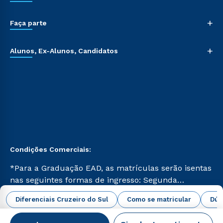
+
Faça parte
+
Alunos, Ex-Alunos, Candidatos
Condições Comerciais:
*Para a Graduação EAD, as matrículas serão isentas
nas seguintes formas de ingresso: Segunda
Graduação, Segunda Graduação 2.0 e Transferência.
abrir todas as condições vigentes
Diferenciais Cruzeiro do Sul
Como se matricular
Dúv
Já para as demais, a taxa de matrícula será de R$
49. *Para a Pós-graduação EAD, as ofertas