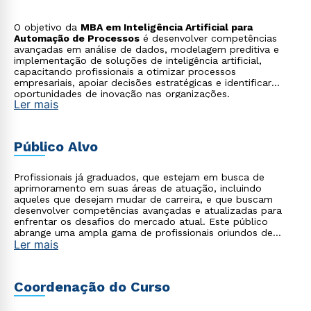
O objetivo da
MBA em Inteligência Artificial para
Automação de Processos
é desenvolver competências
avançadas em análise de dados, modelagem preditiva e
implementação de soluções de inteligência artificial,
capacitando profissionais a otimizar processos
empresariais, apoiar decisões estratégicas e identificar
oportunidades de inovação nas organizações.
Ler mais
Público Alvo
Profissionais já graduados, que estejam em busca de
aprimoramento em suas áreas de atuação, incluindo
aqueles que desejam mudar de carreira, e que buscam
desenvolver competências avançadas e atualizadas para
enfrentar os desafios do mercado atual. Este público
abrange uma ampla gama de profissionais oriundos de
Ler mais
diversas áreas, como tecnologia, saúde, empresarial,
startups, agronegócio, indústria, entre outros, que
reconhecem a importância de se apropriar do poder da
tecnologia moderna aliada à gestão para impulsionar suas
Coordenação do Curso
carreiras e alcançar o sucesso profissional.