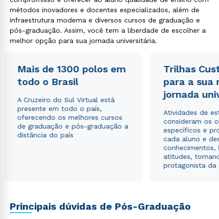
métodos inovadores e docentes especializados, além de
infraestrutura moderna e diversos cursos de graduação e
Estou de acordo com a
Política de Privacidade.
e
pós-graduação. Assim, você tem a liberdade de escolher a
autorizo que meus dados sejam utilizados para o
melhor opção para sua jornada universitária.
envio de conteúdos da Cruzeiro do Sul.
Mais de 1300 polos em
Trilhas Cus
todo o Brasil
para a sua
jornada uni
A Cruzeiro do Sul Virtual está
presente em todo o país,
Atividades de e
oferecendo os melhores cursos
consideram os o
de graduação e pós-graduação a
específicos e pro
distância do país
cada aluno e de
conhecimentos, 
atitudes, tornan
protagonista da
Principais dúvidas de Pós-Graduação