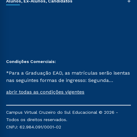
+
Alunos, Ex-Alunos, Candidatos
Condições Comerciais:
*Para a Graduação EAD, as matrículas serão isentas
nas seguintes formas de ingresso: Segunda
Graduação, Segunda Graduação 2.0 e Transferência.
abrir todas as condições vigentes
Já para as demais, a taxa de matrícula será de R$
49. *Para a Pós-graduação EAD, as ofertas
mencionadas são referentes aos cursos: Ensino
Campus Virtual Cruzeiro do Sul Educacional © 2026 -
Religioso, Geografia para a Docência e Metodologia
Todos os direitos reservados.
do Ensino de História: Questões Atuais.
CNPJ: 62.984.091/0001-02