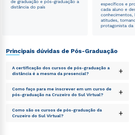
de graduação e pós-graduação a
específicos e pro
distância do país
cada aluno e de
conhecimentos, 
atitudes, tornan
protagonista da
Principais dúvidas de Pós-Graduação
A certificação dos cursos de pós-graduação a
+
distância é a mesma da presencial?
Sed ut perspiciatis unde omnis iste natus error sit
Como faço para me inscrever em um curso de
+
voluptatem accusantium doloremque laudantium,
pós-graduação na Cruzeiro do Sul Virtual?
totam rem aperiam, eaque ipsa quae ab illo inventore
veritatis et quasi architecto beatae vitae dicta sunt
Sed ut perspiciatis unde omnis iste natus error sit
explicabo. Nemo enim ipsam voluptatem quia
Como são os cursos de pós-graduação da
+
voluptatem accusantium doloremque laudantium,
voluptas sit aspernatur aut odit aut fugit, sed quia
Cruzeiro do Sul Virtual?
totam rem aperiam, eaque ipsa quae ab illo inventore
consequuntur magni dolores eos qui ratione
veritatis et quasi architecto beatae vitae dicta sunt
voluptatem sequi nesciunt.
Sed ut perspiciatis unde omnis iste natus error sit
explicabo. Nemo enim ipsam voluptatem quia
voluptatem accusantium doloremque laudantium,