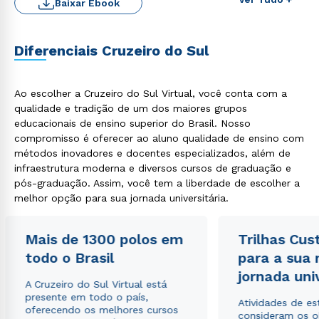
Baixar Ebook
Diferenciais Cruzeiro do Sul
Ao escolher a Cruzeiro do Sul Virtual, você conta com a
qualidade e tradição de um dos maiores grupos
educacionais de ensino superior do Brasil. Nosso
compromisso é oferecer ao aluno qualidade de ensino com
Rápido e fácil
WhatsApp
métodos inovadores e docentes especializados, além de
infraestrutura moderna e diversos cursos de graduação e
ou
pós-graduação. Assim, você tem a liberdade de escolher a
melhor opção para sua jornada universitária.
Mais de 1300 polos em
Trilhas Cus
todo o Brasil
para a sua
jornada uni
Estou de acordo com a
Política de Privacidade.
e
A Cruzeiro do Sul Virtual está
autorizo que meus dados sejam utilizados para o
presente em todo o país,
Atividades de e
envio de conteúdos da Cruzeiro do Sul.
oferecendo os melhores cursos
consideram os o