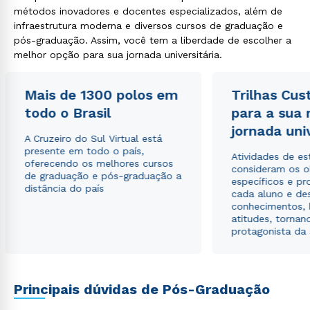
métodos inovadores e docentes especializados, além de
infraestrutura moderna e diversos cursos de graduação e
pós-graduação. Assim, você tem a liberdade de escolher a
melhor opção para sua jornada universitária.
Rápido e fácil
WhatsApp
ou
Mais de 1300 polos em
Trilhas Cus
todo o Brasil
para a sua
jornada uni
A Cruzeiro do Sul Virtual está
presente em todo o país,
Atividades de e
oferecendo os melhores cursos
consideram os o
de graduação e pós-graduação a
específicos e pro
distância do país
cada aluno e de
Estou de acordo com a
Política de Privacidade.
e
conhecimentos, 
autorizo que meus dados sejam utilizados para o
atitudes, tornan
envio de conteúdos da Cruzeiro do Sul.
protagonista da
Principais dúvidas de Pós-Graduação