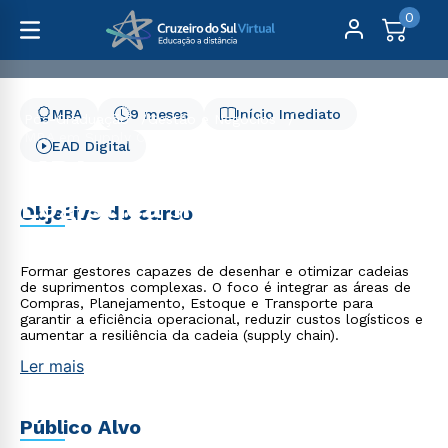
0
MBA
9 meses
Início Imediato
Pós-Graduação
Gestão e Negócios
MBA em Supply Chain e Logística Integrada
EAD Digital
MBA em Supply Chain e
Logística Integrada
Objetivo do curso
Formar gestores capazes de desenhar e otimizar cadeias
de suprimentos complexas. O foco é integrar as áreas de
Compras, Planejamento, Estoque e Transporte para
garantir a eficiência operacional, reduzir custos logísticos e
aumentar a resiliência da cadeia (supply chain).
Ler mais
Público Alvo