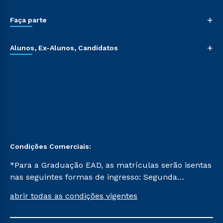
+
Faça parte
+
Alunos, Ex-Alunos, Candidatos
Condições Comerciais:
*Para a Graduação EAD, as matrículas serão isentas
nas seguintes formas de ingresso: Segunda
Graduação, Segunda Graduação 2.0 e Transferência.
abrir todas as condições vigentes
Já para as demais, a taxa de matrícula será de R$
49. *Para a Pós-graduação EAD, as ofertas