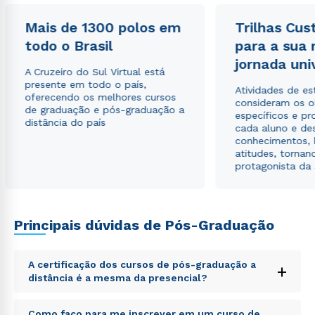
autorizo que meus dados sejam utilizados para o
envio de conteúdos da Cruzeiro do Sul.
Mais de 1300 polos em
Trilhas Cus
todo o Brasil
para a sua
jornada uni
A Cruzeiro do Sul Virtual está
presente em todo o país,
Atividades de e
oferecendo os melhores cursos
consideram os o
de graduação e pós-graduação a
específicos e pro
distância do país
cada aluno e de
conhecimentos, 
atitudes, tornan
protagonista da
Principais dúvidas de Pós-Graduação
A certificação dos cursos de pós-graduação a
+
distância é a mesma da presencial?
Sed ut perspiciatis unde omnis iste natus error sit
Como faço para me inscrever em um curso de