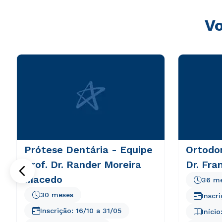
Vo
Prótese Dentária - Equipe
Ortodon
Prof. Dr. Rander Moreira
Dr. Fra
Macedo
36 m
30 meses
Inscr
Inscrição:
16/10
a
31/05
Início