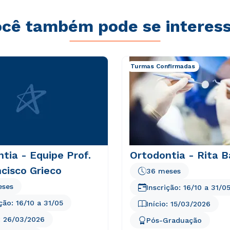
cê também pode se interes
Turmas Confirmadas
tia - Equipe Prof.
Ortodontia - Rita B
ncisco Grieco
36 meses
eses
Inscrição:
16/10
a
31/0
ição:
16/10
a
31/05
Início:
15/03/2026
:
26/03/2026
Pós-Graduação