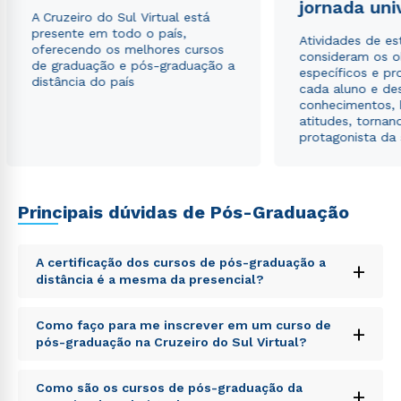
jornada uni
A Cruzeiro do Sul Virtual está
presente em todo o país,
Atividades de e
oferecendo os melhores cursos
consideram os o
de graduação e pós-graduação a
específicos e pro
distância do país
cada aluno e de
conhecimentos, 
atitudes, tornan
protagonista da
Principais dúvidas de Pós-Graduação
A certificação dos cursos de pós-graduação a
+
distância é a mesma da presencial?
Sed ut perspiciatis unde omnis iste natus error sit
Como faço para me inscrever em um curso de
+
voluptatem accusantium doloremque laudantium,
pós-graduação na Cruzeiro do Sul Virtual?
totam rem aperiam, eaque ipsa quae ab illo inventore
veritatis et quasi architecto beatae vitae dicta sunt
Sed ut perspiciatis unde omnis iste natus error sit
explicabo. Nemo enim ipsam voluptatem quia
Como são os cursos de pós-graduação da
+
voluptatem accusantium doloremque laudantium,