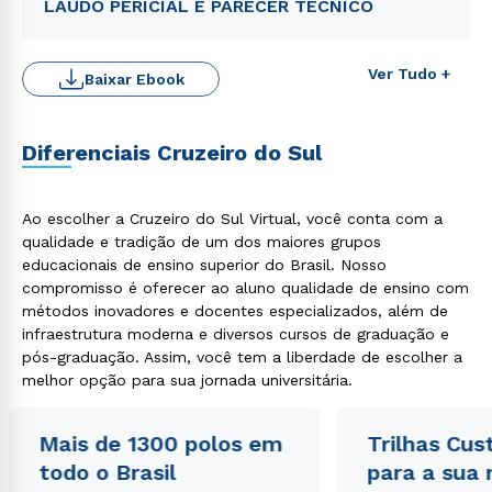
LAUDO PERICIAL E PARECER TÉCNICO
Ver Tudo +
Baixar Ebook
Diferenciais Cruzeiro do Sul
Rápido e fácil
WhatsApp
Ao escolher a Cruzeiro do Sul Virtual, você conta com a
ou
qualidade e tradição de um dos maiores grupos
educacionais de ensino superior do Brasil. Nosso
compromisso é oferecer ao aluno qualidade de ensino com
métodos inovadores e docentes especializados, além de
infraestrutura moderna e diversos cursos de graduação e
pós-graduação. Assim, você tem a liberdade de escolher a
melhor opção para sua jornada universitária.
Estou de acordo com a
Política de Privacidade.
e
autorizo que meus dados sejam utilizados para o
Mais de 1300 polos em
Trilhas Cus
envio de conteúdos da Cruzeiro do Sul.
todo o Brasil
para a sua