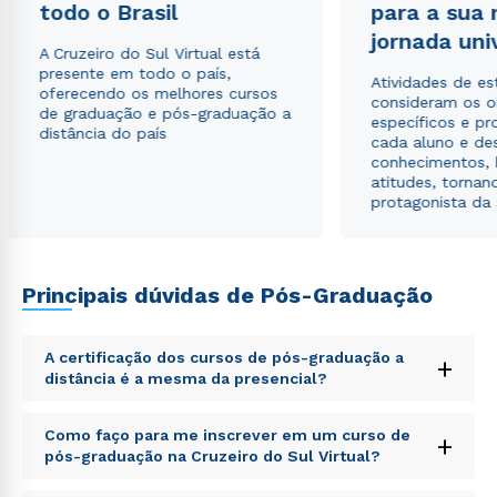
todo o Brasil
para a sua
Estou de acordo com a
Política de Privacidade.
e
jornada uni
autorizo que meus dados sejam utilizados para o
A Cruzeiro do Sul Virtual está
envio de conteúdos da Cruzeiro do Sul.
presente em todo o país,
Atividades de e
oferecendo os melhores cursos
consideram os o
de graduação e pós-graduação a
específicos e pro
distância do país
cada aluno e de
conhecimentos, 
atitudes, tornan
protagonista da
Principais dúvidas de Pós-Graduação
A certificação dos cursos de pós-graduação a
+
distância é a mesma da presencial?
Sed ut perspiciatis unde omnis iste natus error sit
Como faço para me inscrever em um curso de
+
voluptatem accusantium doloremque laudantium,
pós-graduação na Cruzeiro do Sul Virtual?
totam rem aperiam, eaque ipsa quae ab illo inventore
veritatis et quasi architecto beatae vitae dicta sunt