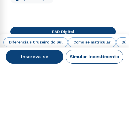
EAD Digital
Diferenciais Cruzeiro do Sul
Como se matricular
Dúv
Inscreva-se
Simular Investimento
+
A Cruzeiro do Sul
+
Cursos
+
Faça parte