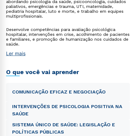
abordando psicologia da saúde, psicooncologia, cuidados
paliativos, emergências e trauma, UTI, maternidade,
pediatria hospitalar, luto e morte, e trabalho em equipes
multiprofissionais.
Desenvolve competências para avaliação psicológica
hospitalar, intervenções em crise, acolhimento de pacientes
e familiares, e promoção de humanização nos cuidados de
saúde.
Ler mais
O que você vai aprender
Rápido e fácil
WhatsApp
ou
COMUNICAÇÃO EFICAZ E NEGOCIAÇÃO
INTERVENÇÕES DE PSICOLOGIA POSITIVA NA
SAÚDE
SISTEMA ÚNICO DE SAÚDE: LEGISLAÇÃO E
POLÍTICAS PÚBLICAS
Estou de acordo com a
Política de Privacidade.
e