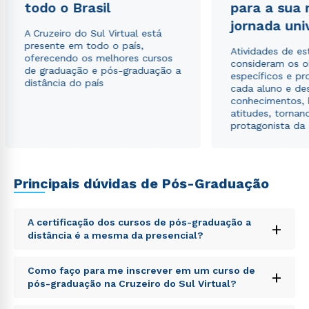
todo o Brasil
para a sua
jornada uni
A Cruzeiro do Sul Virtual está
presente em todo o país,
Atividades de e
oferecendo os melhores cursos
consideram os o
de graduação e pós-graduação a
específicos e pro
distância do país
cada aluno e de
conhecimentos, 
atitudes, tornan
protagonista da
Principais dúvidas de Pós-Graduação
A certificação dos cursos de pós-graduação a
+
distância é a mesma da presencial?
Sed ut perspiciatis unde omnis iste natus error sit
Como faço para me inscrever em um curso de
+
voluptatem accusantium doloremque laudantium,
pós-graduação na Cruzeiro do Sul Virtual?
totam rem aperiam, eaque ipsa quae ab illo inventore
veritatis et quasi architecto beatae vitae dicta sunt