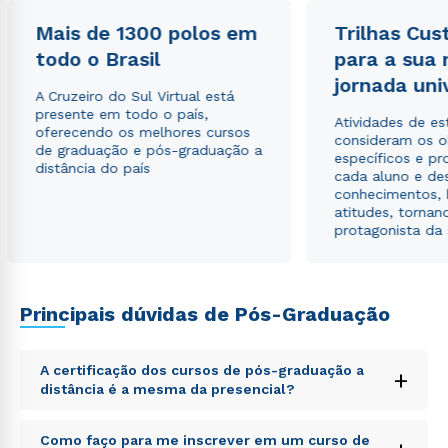
autorizo que meus dados sejam utilizados para o
envio de conteúdos da Cruzeiro do Sul.
Mais de 1300 polos em
Trilhas Cus
todo o Brasil
para a sua
jornada uni
A Cruzeiro do Sul Virtual está
presente em todo o país,
Atividades de e
oferecendo os melhores cursos
consideram os o
de graduação e pós-graduação a
específicos e pro
distância do país
cada aluno e de
conhecimentos, 
atitudes, tornan
protagonista da
Principais dúvidas de Pós-Graduação
A certificação dos cursos de pós-graduação a
+
distância é a mesma da presencial?
Sed ut perspiciatis unde omnis iste natus error sit
Como faço para me inscrever em um curso de