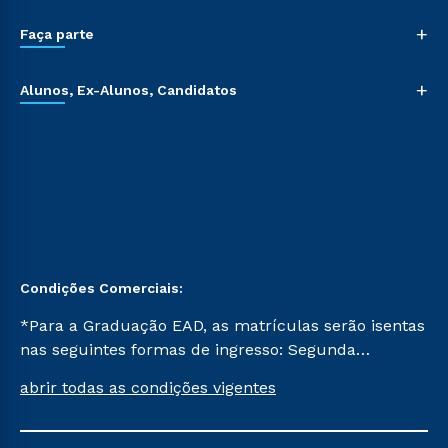
+
Faça parte
+
Alunos, Ex-Alunos, Candidatos
Condições Comerciais:
*Para a Graduação EAD, as matrículas serão isentas
nas seguintes formas de ingresso: Segunda
Graduação, Segunda Graduação 2.0 e Transferência.
abrir todas as condições vigentes
Já para as demais, a taxa de matrícula será de R$
49. *Para a Pós-graduação EAD, as ofertas
mencionadas são referentes aos cursos: Ensino