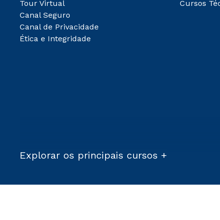
Tour Virtual
Cursos Té
Canal Seguro
Canal de Privacidade
Ética e Integridade
Explorar os principais cursos +
Condições Comerciais:
*Para a Graduação EAD, as matrículas serão isentas