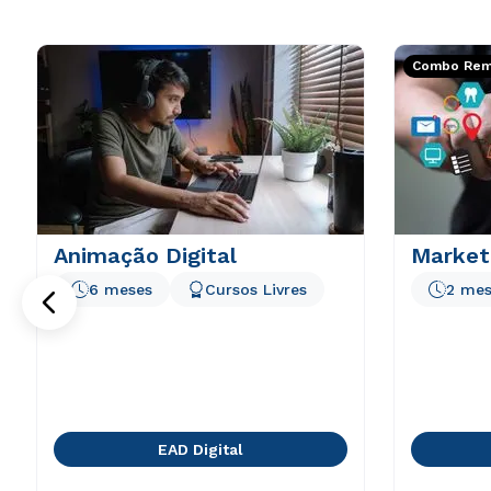
Combo Rema
Animação Digital
Marketi
6 meses
Cursos Livres
2 mes
EAD Digital