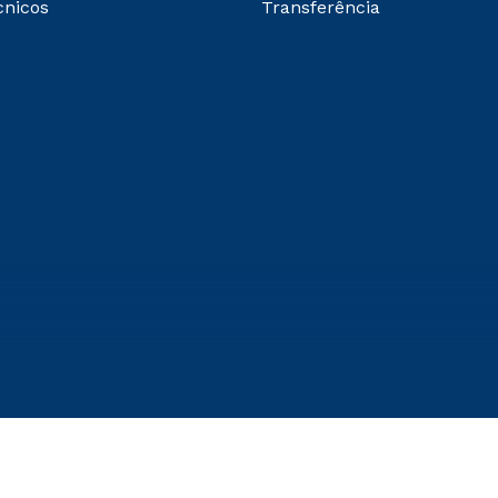
cnicos
Transferência
abrir todas as condições vig
 nas seguintes formas de ingresso: Segunda Graduação, S