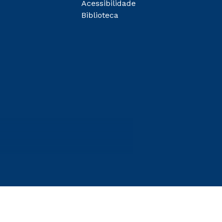
Acessibilidade
Biblioteca
entes
egunda Graduação 2.0 e Transferência. Já para as