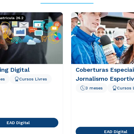
trícula 26.2
ng Digital
Coberturas Especiai
Jornalismo Esporti
es
Cursos Livres
3 meses
Cursos 
EAD Digital
EAD Digital