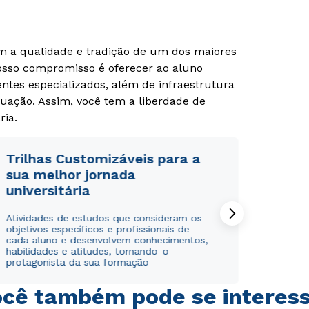
om a qualidade e tradição de um dos maiores
Rápido e fácil
Rápido e fácil
WhatsApp
WhatsApp
Nosso compromisso é oferecer ao aluno
tes especializados, além de infraestrutura
ou
ou
uação. Assim, você tem a liberdade de
ria.
Trilhas Customizáveis para a
sua melhor jornada
universitária
Estou de acordo com a
Estou de acordo com a
Política de Privacidade.
Política de Privacidade.
e
e
autorizo que meus dados sejam utilizados para o
autorizo que meus dados sejam utilizados para o
Atividades de estudos que consideram os
envio de conteúdos da Cruzeiro do Sul.
envio de conteúdos da Cruzeiro do Sul.
objetivos específicos e profissionais de
cada aluno e desenvolvem conhecimentos,
habilidades e atitudes, tornando-o
protagonista da sua formação
cê também pode se interes