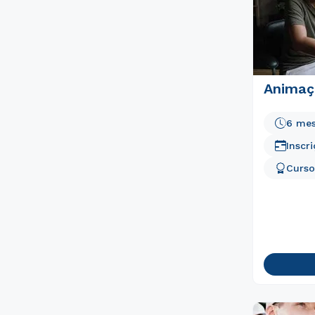
Animaç
6 me
Inscr
Curso