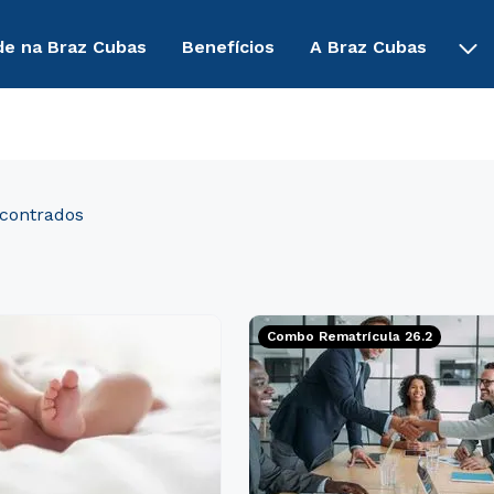
de na Braz Cubas
Benefícios
A Braz Cubas
Combo Rematrícula 26.2