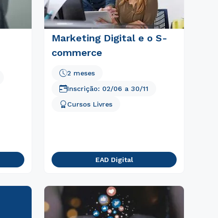
Marketing Digital e o S-
commerce
2 meses
Inscrição:
02/06
a
30/11
Cursos Livres
EAD Digital