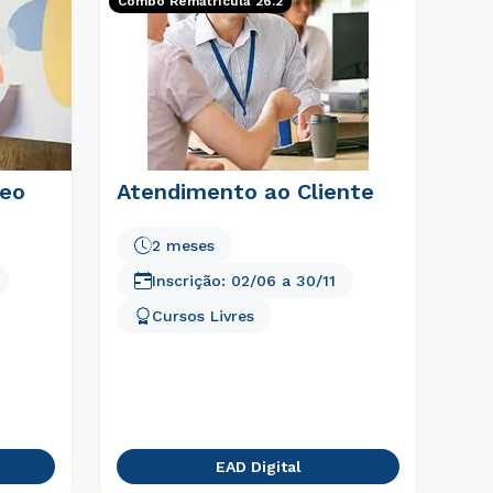
Combo Rematrícula 26.2
eo
Atendimento ao Cliente
2 meses
Inscrição:
02/06
a
30/11
Cursos Livres
EAD Digital