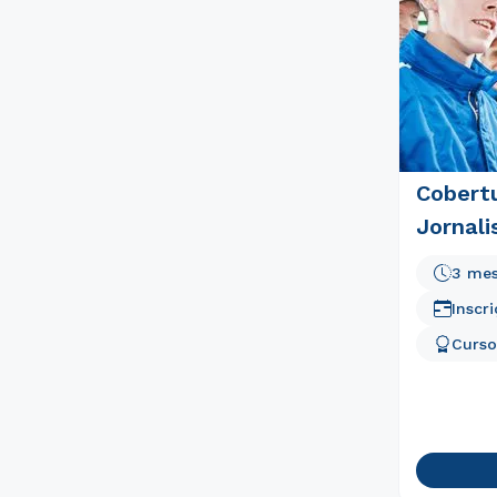
Cobertu
Jornali
3 me
Inscr
Curso