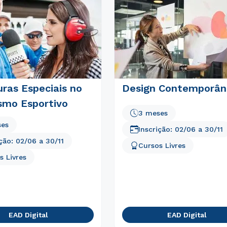
Estou de acordo com a
Política de Privacidade.
e
autorizo que meus dados sejam utilizados para o
envio de conteúdos da Braz Cubas.
ras Especiais no
Design Contemporân
smo Esportivo
3 meses
ses
Inscrição:
02/06
a
30/11
ição:
02/06
a
30/11
Cursos Livres
s Livres
EAD Digital
EAD Digital