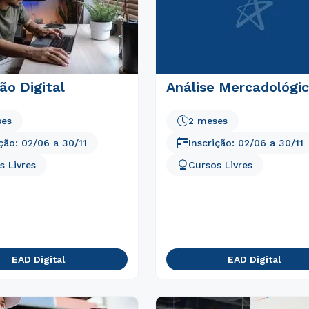
ão Digital
Análise Mercadológi
ses
2 meses
ição:
02/06
a
30/11
Inscrição:
02/06
a
30/11
s Livres
Cursos Livres
Rápido e fácil
WhatsApp
ou
EAD Digital
EAD Digital