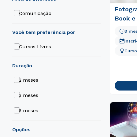
Fotogra
Comunicação
Book e
3 me
Inscr
Cursos Livres
Curso
duração
2 meses
3 meses
6 meses
opções