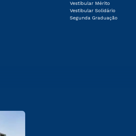
Vestibular Mérito
Vestibular Solidário
Segunda Graduação
Mogi das Cruzes
Av. Francisco Rodrigues Filho,
1233 Vila Mogilar - Mogi das