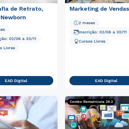
fia de Retrato,
Marketing de Vendas
 Newborn
2 meses
ses
Inscrição:
02/06
a
30/11
ição:
02/06
a
30/11
Cursos Livres
s Livres
EAD Digital
EAD Digital
Combo Rematrícula 26.2