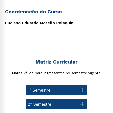
Rápido e fácil
WhatsApp
Coordenação do Curso
ou
Luciano Eduardo Morello Polaquini
Estou de acordo com a
Política de Privacidade.
e
Matriz Curricular
autorizo que meus dados sejam utilizados para o
envio de conteúdos da Cruzeiro do Sul.
Matriz válida para ingressantes no semestre vigente.
1° Semestre
2° Semestre