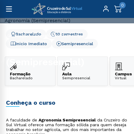
0
Bacharelado
10 semestres
Graduação
Engenharia e Tecnologia
Agronomia (Semipresencial)
Início Imediato
Semipresencial
Agronomia
(Semipresencial)
Formação
Aula
Campus
Bacharelado
Semipresencial
Virtual
Conheça o curso
A faculdade de
Agronomia Semipresencial
da Cruzeiro do
Sul Virtual oferece uma formação sólida para quem deseja
trabalhar no setor agrícola, um dos mais importantes da