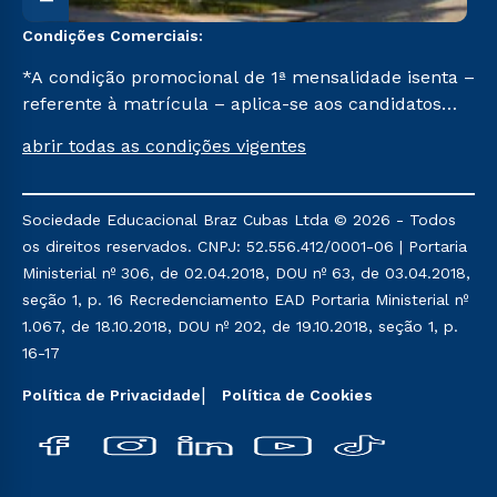
Condições Comerciais:
*A condição promocional de 1ª mensalidade isenta –
referente à matrícula – aplica-se aos candidatos
aprovados em todas as formas de ingresso, exceto
abrir todas as condições vigentes
na prova on-line ou agendada, que ofertam bolsas
de até 50% de desconto, ambos ingressantes no 2º
semestre de 2023, que ainda não tenham efetivado
Sociedade Educacional Braz Cubas Ltda © 2026 - Todos
e/ou não tenham cancelado ou trancado sua
os direitos reservados. CNPJ: 52.556.412/0001-06 | Portaria
matrícula em uma das Instituições da Cruzeiro do
Ministerial nº 306, de 02.04.2018, DOU nº 63, de 03.04.2018,
Sul Educacional, no período de um ano. Tais
seção 1, p. 16 Recredenciamento EAD Portaria Ministerial nº
condições não se aplicam aos cursos de Medicina, e
1.067, de 18.10.2018, DOU nº 202, de 19.10.2018, seção 1, p.
também para matriculados via FIES, Prouni e
16-17
outros programas governamentais, e não se
acumula com nenhuma outra campanha ofertada
Política de Privacidade
Política de Cookies
pela Instituição.