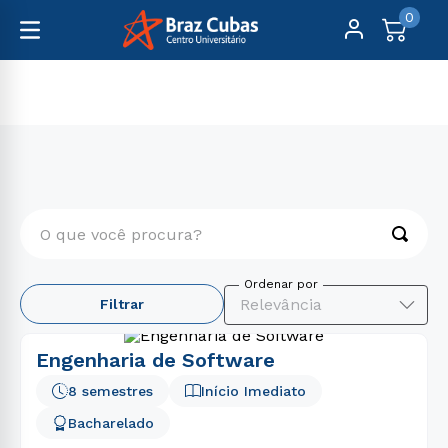
0
Graduação
Engenharia e Tecnologia
O que você procura?
TERMOS MAIS BUSCADOS
Relevância
Filtrar
1
º
psicologia
2
º
direito
Engenharia de Software
3
º
engenharia
8 semestres
Início Imediato
4
º
enfermagem
Bacharelado