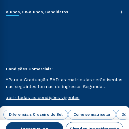
+
Alunos, Ex-Alunos, Candidatos
Condições Comerciais:
*Para a Graduação EAD, as matrículas serão isentas
nas seguintes formas de ingresso: Segunda
Graduação, Segunda Graduação 2.0 e Transferência.
abrir todas as condições vigentes
Já para as demais, a taxa de matrícula será de R$
49. *Para a Pós-graduação EAD, as ofertas
mencionadas são referentes aos cursos: Ensino
Diferenciais Cruzeiro do Sul
Como se matricular
Dúv
Campus Virtual Cruzeiro do Sul Educacional © 2026 -
Religioso, Geografia para a Docência e Metodologia
Todos os direitos reservados.
do Ensino de História: Questões Atuais.
Inscreva-se
Simular Investimento