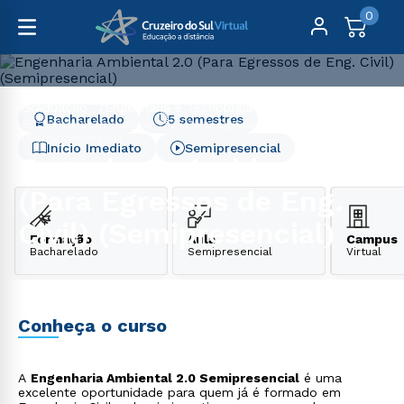
0
Graduação
Engenharia e Tecnologia
Bacharelado
5 semestres
Engenharia Ambiental 2.0 (Para Egressos de Eng. Civil)
(Semipresencial)
Início Imediato
Semipresencial
Engenharia Ambiental 2.0
(Para Egressos de Eng.
Civil) (Semipresencial)
Formação
Aula
Campus
Bacharelado
Semipresencial
Virtual
Conheça o curso
A
Engenharia Ambiental 2.0 Semipresencial
é uma
excelente oportunidade para quem já é formado em