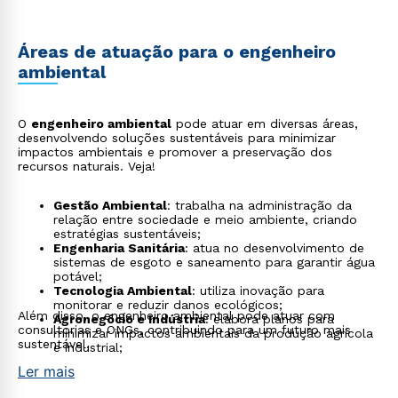
Áreas de atuação para o engenheiro
ambiental
O
engenheiro ambiental
pode atuar em diversas áreas,
desenvolvendo soluções sustentáveis para minimizar
impactos ambientais e promover a preservação dos
recursos naturais. Veja!
Gestão Ambiental
: trabalha na administração da
relação entre sociedade e meio ambiente, criando
estratégias sustentáveis;
Engenharia Sanitária
: atua no desenvolvimento de
sistemas de esgoto e saneamento para garantir água
potável;
Tecnologia Ambiental
: utiliza inovação para
monitorar e reduzir danos ecológicos;
Além disso, o engenheiro ambiental pode atuar com
Agronegócio e Indústria
: elabora planos para
consultorias e ONGs, contribuindo para um futuro mais
minimizar impactos ambientais da produção agrícola
sustentável.
e industrial;
Ler mais