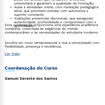
universitária e garantem a qualidade da formação;
Aulas e atividades online, com mediação pedagógica
ativa, que permitem estudar com autonomia e
suporte constante;
Avaliações presenciais discursivas, que asseguram
autenticidade, profundidade e compromisso com o
Essa combinação proporciona uma experiência acadêmica
aprendizado.
Estou de acordo com a
Política de Privacidade.
e
completa, conectada às exigências do mundo
autorizo que meus dados sejam utilizados para o
contemporâneo e às necessidades do estudante moderno.
envio de conteúdos da Cruzeiro do Sul.
Escolha um curso semipresencial e viva a universidade com
flexibilidade, presença e excelência.
Ler mais
Coordenação do Curso
Samuel Dereste dos Santos