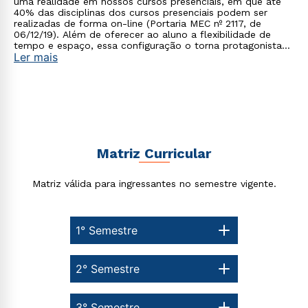
uma realidade em nossos cursos presenciais, em que até
Rápido e fácil
40% das disciplinas dos cursos presenciais podem ser
WhatsApp
realizadas de forma on-line (Portaria MEC nº 2117, de
06/12/19). Além de oferecer ao aluno a flexibilidade de
ou
tempo e espaço, essa configuração o torna protagonista
Ler mais
no processo de construção do seu conhecimento.
Estou de acordo com a
Política de Privacidade.
e
Matriz Curricular
autorizo que meus dados sejam utilizados para o
envio de conteúdos da Cruzeiro do Sul.
Matriz válida para ingressantes no semestre vigente.
1° Semestre
2° Semestre
3° Semestre