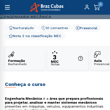
0
Bacharelado
10 semestres
Presencial
Graduação
Engenharia e Tecnologia
Engenharia Mecânica
Nota 3 na classificação MEC
Engenharia Mecânica
Formação
Aula
Bacharelado
Presencial
Notas
Conheça o curso
Engenharia Mecânica
é a
área que prepara profissionais
para projetar, analisar e manter sistemas mecânicos
presentes em máquinas, veículos, equipamentos industriais