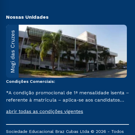
Biblioteca
Nossas Unidades
M
Mogi das Cruzes
A
1
C
Condições Comerciais:
*A condição promocional de 1ª mensalidade isenta –
referente à matrícula – aplica-se aos candidatos
aprovados em todas as formas de ingresso, exceto
abrir todas as condições vigentes
na prova on-line ou agendada, que ofertam bolsas
de até 50% de desconto, ambos ingressantes no 2º
semestre de 2023, que ainda não tenham efetivado
Sociedade Educacional Braz Cubas Ltda © 2026 - Todos