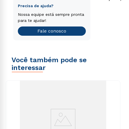
separamos para você!
consequuntur magni dolores eos qui ratione
Faça o nosso teste vocacional
Precisa de ajuda?
voluptatem sequi nesciunt.
Encontre o curso de graduação
Nossa equipe está sempre pronta
que é o ideal para você.
para te ajudar!
Teste vocacional
Fale conosco
Você também pode se
interessar