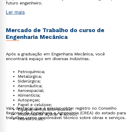
futuro engenheiro.
Ler mais
Mercado de Trabalho do curso de
Engenharia Mecânica
Após a graduação em Engenharia Mecânica, você
encontrará espaço em diversas indústrias.
Petroquímica;
Metalúrgica;
Siderúrgica;
Aeronáutica;
Aeroespacial;
Alimentícia;
Autopeças;
Papel e celulose;
Vale destacar que é preciso obter registro no Conselho
Equipamentos biomédicos;
Regional de Engenharia e Agronomia (CREA) do estado para
Indústrias de açúcar e álcool;
trabalhar como responsável técnico sobre obras e serviços.
Hidrelétricas;