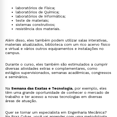
Setor energético
: participa do projeto, operação e
manutenção de sistemas de geração, transmissão e
laboratórios de Física;
distribuição de energia, como usinas hidrelétricas,
laboratórios de Química;
térmicas, eólicas e nucleares;
laboratórios de Informática;
Eletricidade Aplicada
: trabalha na integração de
teste de materiais;
sistemas eletromecânicos, como motores, geradores,
sistemas construtivos;
acionamentos elétricos e sistemas de automação
resistência dos materiais.
industrial;
Mecânica dos Sólidos
: analisa esforços,
deformações e resistência de estruturas e
Além disso, eles também podem utilizar salas interativas,
componentes mecânicos, realizando simulações e
materiais atualizados, biblioteca com um rico acervo físico
cálculos para garantir a segurança e eficiência
e virtual e vários outros equipamentos e instalações no
estrutural;
campus.
Mecânica dos Fluidos
: estuda o comportamento de
fluidos (líquidos e gases) em movimento ou em
repouso, aplicando conhecimentos em sistemas
Durante o curso, eles também são estimulados a cumprir
hidráulicos, pneumáticos, de turbinas, de ventilação e
diversas atividades extras e complementares, como
de refrigeração.
estágios supervisionados, semanas acadêmicas, congressos
e seminários.
Na
Semana das Exatas e Tecnologia
, por exemplo, eles
têm uma grande oportunidade de conhecer o mercado de
trabalho e ter acesso a novas tecnologias em diversas
áreas de atuação.
Quer se tornar um especialista em Engenharia Mecânica?
Na Braz Cubas, você vai aprender com uma metodologia