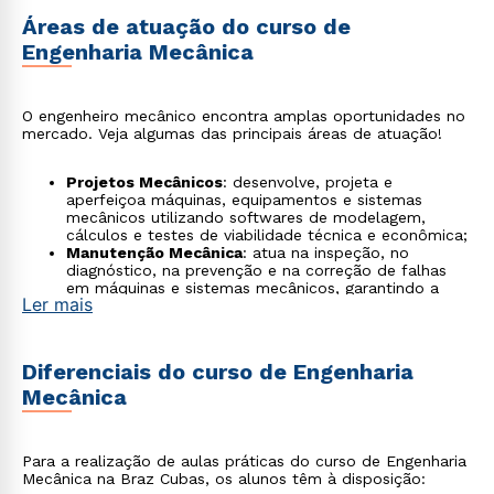
Áreas de atuação do curso de
Engenharia Mecânica
O engenheiro mecânico encontra amplas oportunidades no
mercado. Veja algumas das principais áreas de atuação!
Projetos Mecânicos
: desenvolve, projeta e
aperfeiçoa máquinas, equipamentos e sistemas
mecânicos utilizando softwares de modelagem,
cálculos e testes de viabilidade técnica e econômica;
Manutenção Mecânica
: atua na inspeção, no
diagnóstico, na prevenção e na correção de falhas
em máquinas e sistemas mecânicos, garantindo a
Ler mais
continuidade da operação e aumento da vida útil dos
equipamentos;
Ciência dos Materiais
: estuda as propriedades
físicas e químicas dos materiais (metálicos,
Diferenciais do curso de Engenharia
cerâmicos, polímeros, compósitos) para aplicação
Mecânica
em projetos mecânicos, escolhendo os mais
adequados conforme desempenho e custo;
Órgãos públicos
: atua em fiscalização técnica,
formulação de políticas públicas, gestão de
Para a realização de aulas práticas do curso de Engenharia
infraestrutura e normatização técnica em áreas
Mecânica na Braz Cubas, os alunos têm à disposição:
ligadas à engenharia e ao desenvolvimento industrial;