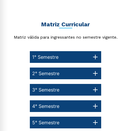
Matriz Curricular
Matriz válida para ingressantes no semestre vigente.
Estou de acordo com a
Política de Privacidade.
e
autorizo que meus dados sejam utilizados para o
envio de conteúdos da Cruzeiro do Sul.
1° Semestre
2° Semestre
3° Semestre
4° Semestre
5° Semestre