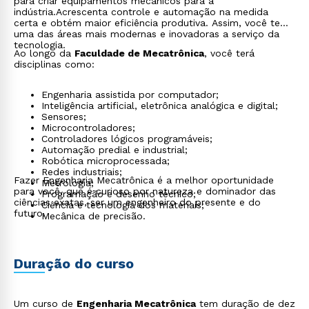
para criar equipamentos mecânicos para a
indústria.Acrescenta controle e automação na medida
certa e obtém maior eficiência produtiva. Assim, você tem
uma das áreas mais modernas e inovadoras a serviço da
tecnologia.
Ao longo da
Faculdade de Mecatrônica
, você terá
disciplinas como:
Engenharia assistida por computador;
Inteligência artificial, eletrônica analógica e digital;
Sensores;
Microcontroladores;
Controladores lógicos programáveis;
Automação predial e industrial;
Robótica microprocessada;
Redes industriais;
Fazer Engenharia Mecatrônica é a melhor oportunidade
Metrologia;
para você, que é curioso por natureza e dominador das
Programação e desenho técnico;
ciências exatas, ser um engenheiro do presente e do
Ciência e tecnologia dos materiais;
futuro.
Mecânica de precisão.
Duração do curso
Um curso de
Engenharia Mecatrônica
tem duração de dez