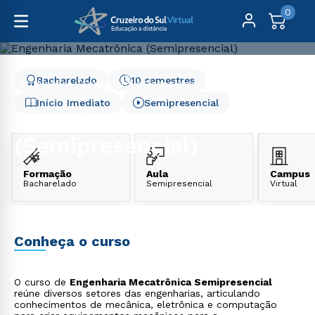
0
Bacharelado
10 semestres
Graduação
Engenharia e Tecnologia
Engenharia Mecatrônica (Semipresencial)
Início Imediato
Semipresencial
Engenharia Mecatrônica
(Semipresencial)
Formação
Aula
Campus
Bacharelado
Semipresencial
Virtual
Conheça o curso
O curso de
Engenharia Mecatrônica Semipresencial
reúne diversos setores das engenharias, articulando
conhecimentos de mecânica, eletrônica e computação