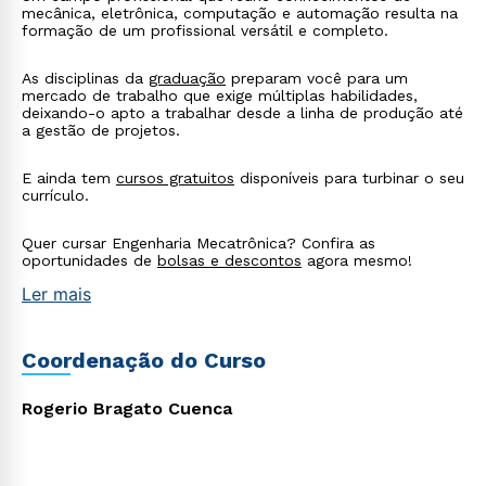
mecânica, eletrônica, computação e automação resulta na
formação de um profissional versátil e completo.
As disciplinas da
graduação
preparam você para um
mercado de trabalho que exige múltiplas habilidades,
deixando-o apto a trabalhar desde a linha de produção até
a gestão de projetos.
E ainda tem
cursos gratuitos
disponíveis para turbinar o seu
currículo.
Quer cursar Engenharia Mecatrônica? Confira as
oportunidades de
bolsas e descontos
agora mesmo!
Ler mais
Coordenação do Curso
Rogerio Bragato Cuenca
Rápido e fácil
WhatsApp
ou