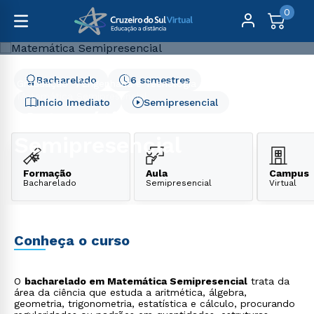
0
Bacharelado
6 semestres
Graduação
Engenharia e Tecnologia
Matemática Semipresencial
Início Imediato
Semipresencial
Matemática
Semipresencial
Formação
Aula
Campus
Bacharelado
Semipresencial
Virtual
Conheça o curso
O
bacharelado em Matemática Semipresencial
trata da
área da ciência que estuda a aritmética, álgebra,
geometria, trigonometria, estatística e cálculo, procurando