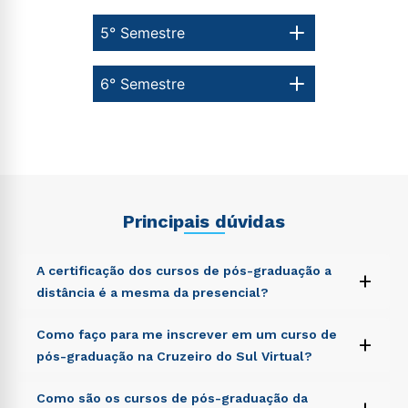
5° Semestre
6° Semestre
Principais dúvidas
A certificação dos cursos de pós-graduação a
+
distância é a mesma da presencial?
Sed ut perspiciatis unde omnis iste natus error sit
Como faço para me inscrever em um curso de
+
voluptatem accusantium doloremque laudantium,
pós-graduação na Cruzeiro do Sul Virtual?
totam rem aperiam, eaque ipsa quae ab illo inventore
veritatis et quasi architecto beatae vitae dicta sunt
Sed ut perspiciatis unde omnis iste natus error sit
Como são os cursos de pós-graduação da
explicabo. Nemo enim ipsam voluptatem quia