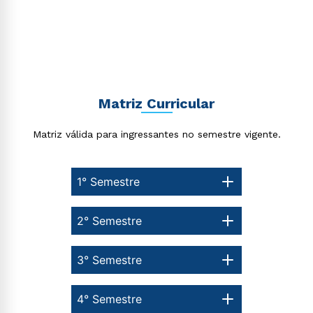
ou
Matriz Curricular
Estou de acordo com a
Política de Privacidade.
e
autorizo que meus dados sejam utilizados para o
Matriz válida para ingressantes no semestre vigente.
envio de conteúdos da Cruzeiro do Sul.
1° Semestre
2° Semestre
3° Semestre
4° Semestre