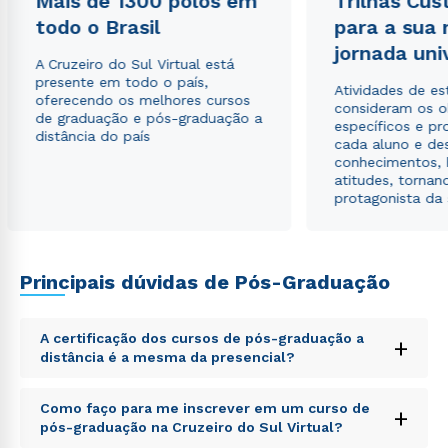
Mais de 1300 polos em
Trilhas Cus
autorizo que meus dados sejam utilizados para o
todo o Brasil
para a sua
envio de conteúdos da Cruzeiro do Sul.
jornada uni
A Cruzeiro do Sul Virtual está
presente em todo o país,
Atividades de e
oferecendo os melhores cursos
consideram os o
de graduação e pós-graduação a
específicos e pro
distância do país
cada aluno e de
conhecimentos, 
atitudes, tornan
protagonista da
Principais dúvidas de Pós-Graduação
A certificação dos cursos de pós-graduação a
+
distância é a mesma da presencial?
Sed ut perspiciatis unde omnis iste natus error sit
Como faço para me inscrever em um curso de
+
voluptatem accusantium doloremque laudantium,
pós-graduação na Cruzeiro do Sul Virtual?
totam rem aperiam, eaque ipsa quae ab illo inventore