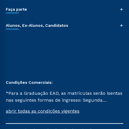
+
Faça parte
+
Alunos, Ex-Alunos, Candidatos
Condições Comerciais:
*Para a Graduação EAD, as matrículas serão isentas
nas seguintes formas de ingresso: Segunda
Graduação, Segunda Graduação 2.0 e Transferência.
abrir todas as condições vigentes
Já para as demais, a taxa de matrícula será de R$
49. *Para a Pós-graduação EAD, as ofertas
mencionadas são referentes aos cursos: Ensino