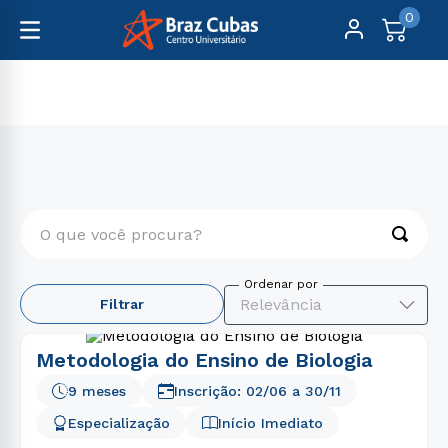
0
Pós-Graduação
Educação
O que você procura?
TERMOS MAIS BUSCADOS
Relevância
Filtrar
1
º
psicologia
2
º
direito
Metodologia do Ensino de Biologia
3
º
enfermagem
9 meses
Inscrição:
02/06
a
30/11
4
º
farmácia
Especialização
Início Imediato