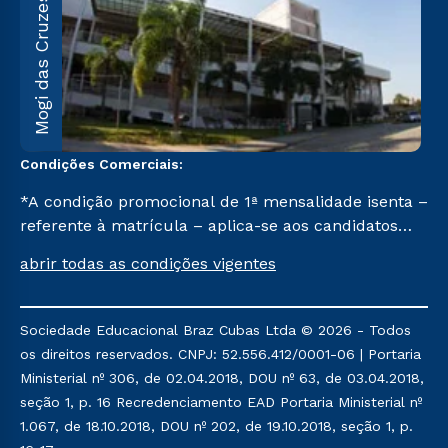
M
Mogi das Cruzes
A
1
C
Condições Comerciais:
*A condição promocional de 1ª mensalidade isenta –
referente à matrícula – aplica-se aos candidatos
aprovados em todas as formas de ingresso, exceto
abrir todas as condições vigentes
na prova on-line ou agendada, que ofertam bolsas
de até 50% de desconto, ambos ingressantes no 2º
semestre de 2023, que ainda não tenham efetivado
Sociedade Educacional Braz Cubas Ltda © 2026 - Todos
e/ou não tenham cancelado ou trancado sua
os direitos reservados. CNPJ: 52.556.412/0001-06 | Portaria
matrícula em uma das Instituições da Cruzeiro do
Ministerial nº 306, de 02.04.2018, DOU nº 63, de 03.04.2018,
Sul Educacional, no período de um ano. Tais
seção 1, p. 16 Recredenciamento EAD Portaria Ministerial nº
condições não se aplicam aos cursos de Medicina, e
1.067, de 18.10.2018, DOU nº 202, de 19.10.2018, seção 1, p.
também para matriculados via FIES, Prouni e