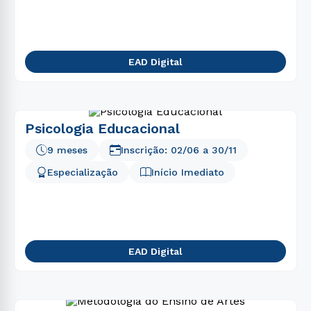
5
º
engenharia
6
º
educação física
7
º
pedagogia
EAD Digital
8
º
estética
9
º
ciências contábeis
10
º
fonoaudiologia
Psicologia Educacional
9 meses
Inscrição:
02/06
a
30/11
Especialização
Início Imediato
EAD Digital