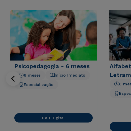
Psicopedagogia - 6 meses
Alfabet
Letram
6 meses
Início Imediato
6 me
Especialização
Espec
EAD Digital