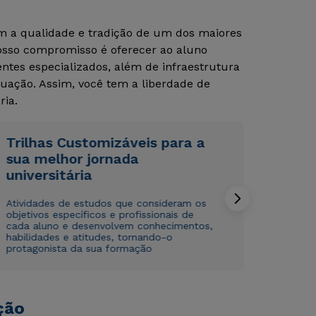
om a qualidade e tradição de um dos maiores
Nosso compromisso é oferecer ao aluno
Rápido e fácil
Rápido e fácil
WhatsApp
WhatsApp
tes especializados, além de infraestrutura
uação. Assim, você tem a liberdade de
ou
ou
ria.
Trilhas Customizáveis para a
sua melhor jornada
universitária
Estou de acordo com a
Estou de acordo com a
Política de Privacidade.
Política de Privacidade.
e
e
Atividades de estudos que consideram os
autorizo que meus dados sejam utilizados para o
autorizo que meus dados sejam utilizados para o
objetivos específicos e profissionais de
envio de conteúdos da Cruzeiro do Sul.
envio de conteúdos da Cruzeiro do Sul.
cada aluno e desenvolvem conhecimentos,
habilidades e atitudes, tornando-o
protagonista da sua formação
ção