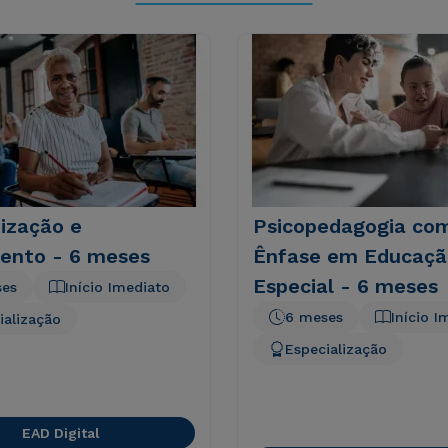
ização e
Psicopedagogia co
ento - 6 meses
Ênfase em Educaçã
Especial - 6 meses
ses
Início Imediato
6 meses
Início I
ialização
Especialização
EAD Digital