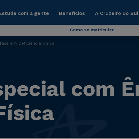
Estude com a gente
Benefícios
A Cruzeiro do Sul
Como se matricular
ase em Deficiência Física
pecial com Ê
Física