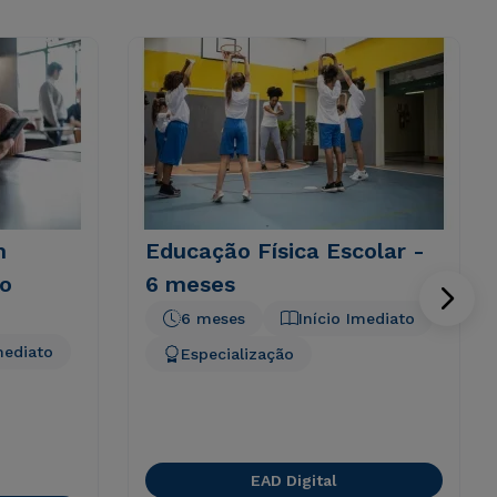
m
Educação Física Escolar -
o
6 meses
6 meses
Início Imediato
mediato
Especialização
EAD Digital