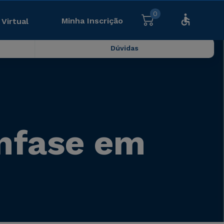
0
Minha Inscrição
 Virtual
Dúvidas
nfase em