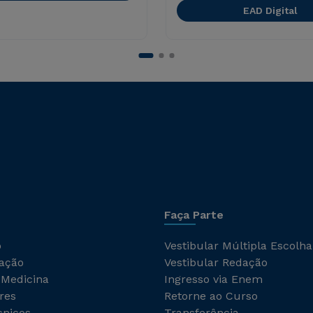
EAD Digital
Faça Parte
o
Vestibular Múltipla Escolha
ação
Vestibular Redação
 Medicina
Ingresso via Enem
res
Retorne ao Curso
cnicos
Transferência