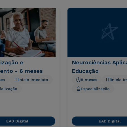
ização e
Neurociências Aplic
ento - 6 meses
Educação
ses
Início Imediato
9 meses
Início I
ialização
Especialização
EAD Digital
EAD Digital