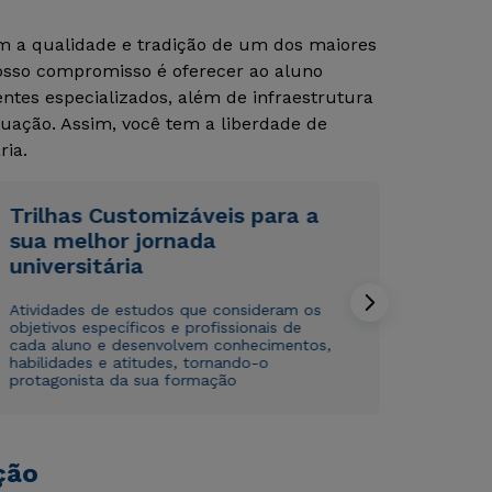
om a qualidade e tradição de um dos maiores
Nosso compromisso é oferecer ao aluno
tes especializados, além de infraestrutura
uação. Assim, você tem a liberdade de
ria.
Trilhas Customizáveis para a
Rápido e fácil
Rápido e fácil
sua melhor jornada
WhatsApp
WhatsApp
universitária
ou
ou
Atividades de estudos que consideram os
objetivos específicos e profissionais de
cada aluno e desenvolvem conhecimentos,
habilidades e atitudes, tornando-o
protagonista da sua formação
Estou de acordo com a
Estou de acordo com a
Política de Privacidade.
Política de Privacidade.
e
e
autorizo que meus dados sejam utilizados para o
autorizo que meus dados sejam utilizados para o
ção
envio de conteúdos da Cruzeiro do Sul.
envio de conteúdos da Cruzeiro do Sul.