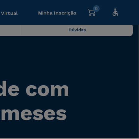
0
Minha Inscrição
 Virtual
Dúvidas
úde com
6 meses