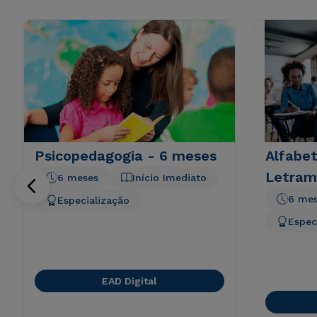
Psicopedagogia - 6 meses
Alfabet
Letram
6 meses
Início Imediato
6 me
Especialização
Espec
EAD Digital