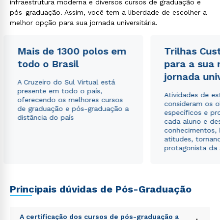
infraestrutura moderna e diversos cursos de graduação e
pós-graduação. Assim, você tem a liberdade de escolher a
melhor opção para sua jornada universitária.
Mais de 1300 polos em
Trilhas Cus
Estou de acordo com a
Política de Privacidade.
e
autorizo que meus dados sejam utilizados para o
todo o Brasil
para a sua
envio de conteúdos da Cruzeiro do Sul.
jornada uni
A Cruzeiro do Sul Virtual está
presente em todo o país,
Atividades de e
oferecendo os melhores cursos
consideram os o
de graduação e pós-graduação a
específicos e pro
distância do país
cada aluno e de
conhecimentos, 
atitudes, tornan
protagonista da
Principais dúvidas de Pós-Graduação
A certificação dos cursos de pós-graduação a