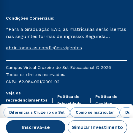
Condições Comerciais:
*Para a Graduação EAD, as matrículas serão isentas
nas seguintes formas de ingresso: Segunda
Graduação, Segunda Graduação 2.0 e Transferência.
abrir todas as condições vigentes
Já para as demais, a taxa de matrícula será de R$
49. *Para a Pós-graduação EAD, as ofertas
mencionadas são referentes aos cursos: Ensino
Campus Virtual Cruzeiro do Sul Educacional © 2026 -
Religioso, Geografia para a Docência e Metodologia
Todos os direitos reservados.
do Ensino de História: Questões Atuais.
CNPJ: 62.984.091/0001-02
Veja os
Política de
Política de
recredenciamentos
Privacidade
Cookies
aqui
Diferenciais Cruzeiro do Sul
Como se matricular
Dúv
Inscreva-se
Simular Investimento