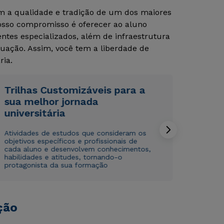
om a qualidade e tradição de um dos maiores
Nosso compromisso é oferecer ao aluno
tes especializados, além de infraestrutura
uação. Assim, você tem a liberdade de
ria.
Trilhas Customizáveis para a
Rápido e fácil
Rápido e fácil
sua melhor jornada
WhatsApp
WhatsApp
universitária
ou
ou
Atividades de estudos que consideram os
objetivos específicos e profissionais de
cada aluno e desenvolvem conhecimentos,
habilidades e atitudes, tornando-o
protagonista da sua formação
Estou de acordo com a
Estou de acordo com a
Política de Privacidade.
Política de Privacidade.
e
e
ção
autorizo que meus dados sejam utilizados para o
autorizo que meus dados sejam utilizados para o
envio de conteúdos da Cruzeiro do Sul.
envio de conteúdos da Cruzeiro do Sul.