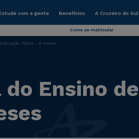
Estude com a gente
Benefícios
A Cruzeiro do Sul
Como se matricular
Educação Física - 6 meses
 do Ensino d
eses