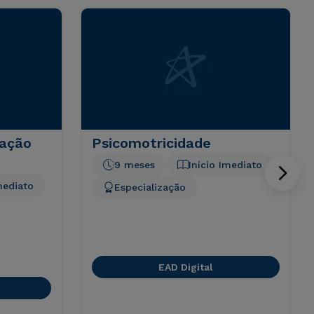
tação
Psicomotricidade
9 meses
Início Imediato
mediato
Especialização
EAD Digital