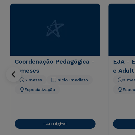
Coordenação Pedagógica -
EJA - 
6 meses
e Adult
6 meses
Início Imediato
9 me
Especialização
Espec
EAD Digital