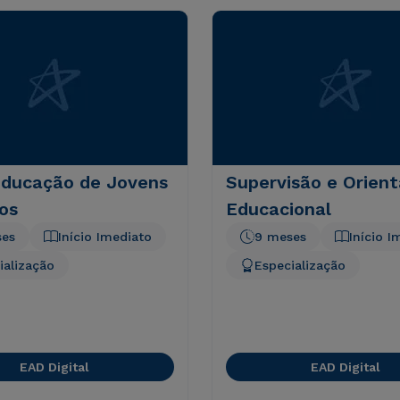
Educação de Jovens
Supervisão e Orien
os
Educacional
ses
Início Imediato
9 meses
Início I
ialização
Especialização
EAD Digital
EAD Digital