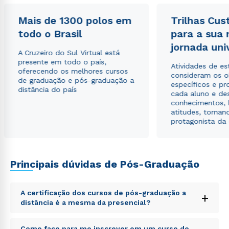
Mais de 1300 polos em
Trilhas Cus
Estou de acordo com a
Política de Privacidade.
e
todo o Brasil
para a sua
autorizo que meus dados sejam utilizados para o
jornada uni
envio de conteúdos da Cruzeiro do Sul.
A Cruzeiro do Sul Virtual está
presente em todo o país,
Atividades de e
oferecendo os melhores cursos
consideram os o
de graduação e pós-graduação a
específicos e pro
distância do país
cada aluno e de
conhecimentos, 
atitudes, tornan
protagonista da
Principais dúvidas de Pós-Graduação
A certificação dos cursos de pós-graduação a
+
distância é a mesma da presencial?
Sed ut perspiciatis unde omnis iste natus error sit
Como faço para me inscrever em um curso de