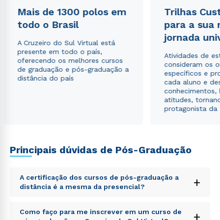
Mais de 1300 polos em
Trilhas Cus
todo o Brasil
para a sua
jornada uni
Estou de acordo com a
Política de Privacidade.
e
A Cruzeiro do Sul Virtual está
autorizo que meus dados sejam utilizados para o
presente em todo o país,
envio de conteúdos da Cruzeiro do Sul.
Atividades de e
oferecendo os melhores cursos
consideram os o
de graduação e pós-graduação a
específicos e pro
distância do país
cada aluno e de
conhecimentos, 
atitudes, tornan
protagonista da
Principais dúvidas de Pós-Graduação
A certificação dos cursos de pós-graduação a
+
distância é a mesma da presencial?
Sed ut perspiciatis unde omnis iste natus error sit
Como faço para me inscrever em um curso de
+
voluptatem accusantium doloremque laudantium,