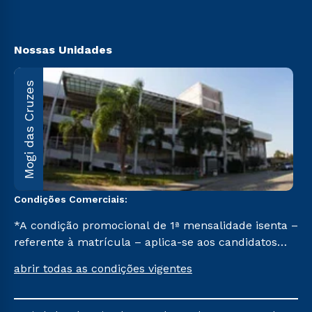
Vestibular Mérito
Acessibilidade
Biblioteca
Nossas Unidades
M
Mogi das Cruzes
A
1
C
Condições Comerciais:
*A condição promocional de 1ª mensalidade isenta –
referente à matrícula – aplica-se aos candidatos
aprovados em todas as formas de ingresso, exceto
abrir todas as condições vigentes
na prova on-line ou agendada, que ofertam bolsas
de até 50% de desconto, ambos ingressantes no 2º
semestre de 2023, que ainda não tenham efetivado