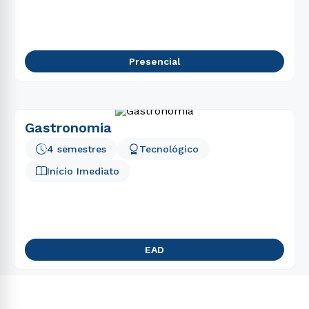
5
º
engenharia
6
º
educação física
7
º
pedagogia
Presencial
8
º
estética
9
º
ciências contábeis
10
º
fonoaudiologia
Gastronomia
4 semestres
Tecnológico
Início Imediato
EAD